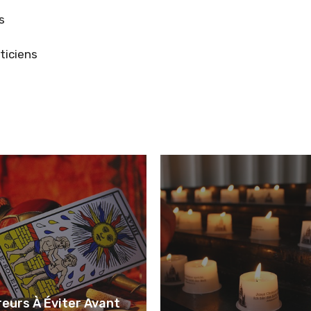
s
ticiens
reurs À Éviter Avant