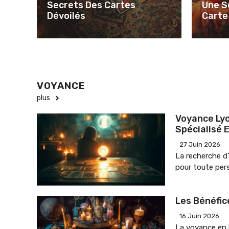
Secrets Des Cartes
Une S
Dévoilés
Carte
VOYANCE
plus
Voyance Ly
Spécialisé 
27 Juin 2026
La recherche d’
pour toute per
Les Bénéfic
16 Juin 2026
La voyance en 