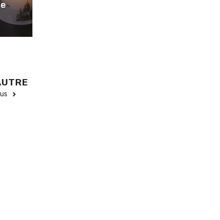
De
AUTRE
lus